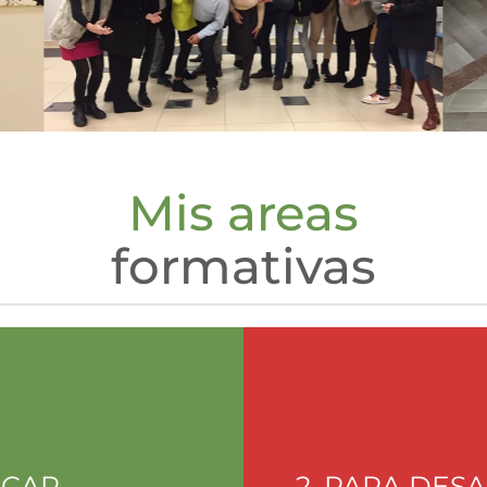
Mis areas
formativas
UCAR
2. PARA DES