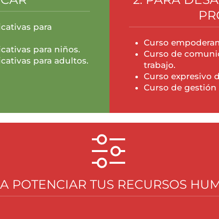
PR
cativas para
Curso empoderam
ativas para niños.
Curso de comunic
ativas para adultos.
trabajo.
Curso expresivo 
Curso de gestión
ARA POTENCIAR TUS RECURSOS HU